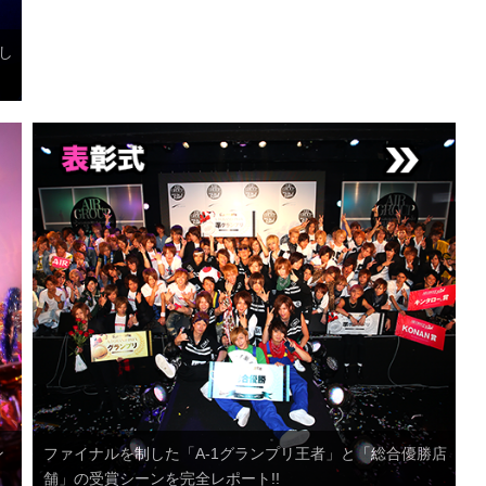
し
ン
ファイナルを制した「A-1グランプリ王者」と「総合優勝店
舗」の受賞シーンを完全レポート!!