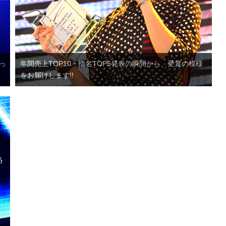
っ
年間売上TOP10・指名TOP5発表の瞬間から、受賞の模様
をお届けします!!