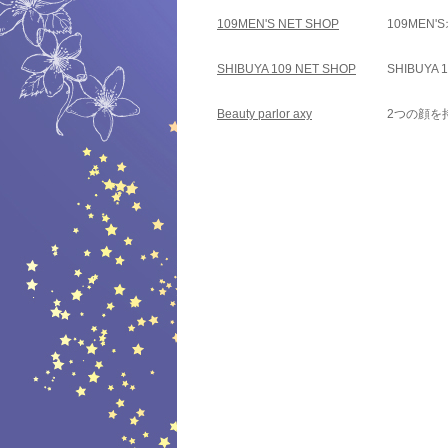
109MEN'S NET SHOP
109ME
SHIBUYA 109 NET SHOP
SHIBU
Beauty parlor axy
2つの顔を持